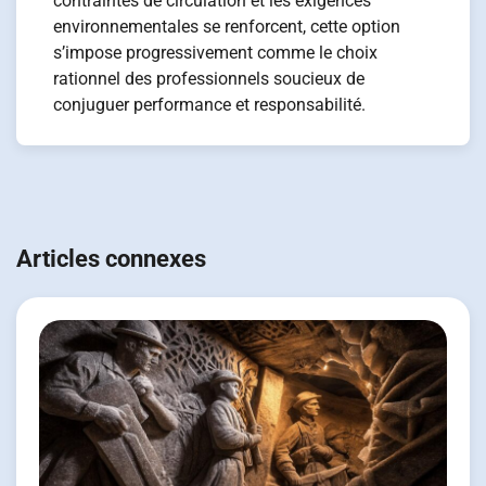
contraintes de circulation et les exigences
environnementales se renforcent, cette option
s’impose progressivement comme le choix
rationnel des professionnels soucieux de
conjuguer performance et responsabilité.
Navigation
de
Articles connexes
l’article