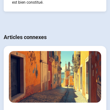
est bien constitué.
Navigation
de
Articles connexes
l’article